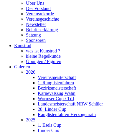
Über Uns
Der Vorstand
Vereinsrekorde
Vereinsgeschichte
Newsletter
Beitrittserklärung
Satzung
Sponsoren
Kunstrad
was ist Kunstrad ?
kleine Regelkunde
Übungen / Figuren
Galerien
2026
Vereinsmeisterschaft
1. Ranglistenfahren
Bezirksmeisterschaft
Karnevalszug Wahn
Wormser Cup / TdJ
Landesmeisterschaft NRW Schüler
28. Linder Cup
Ranglistenfahren Herzogenrath
2025
1. Esels Cup
Linder Cup