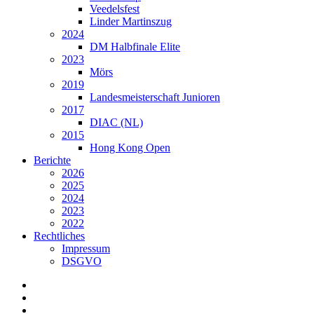
Veedelsfest
Linder Martinszug
2024
DM Halbfinale Elite
2023
Mörs
2019
Landesmeisterschaft Junioren
2017
DIAC (NL)
2015
Hong Kong Open
Berichte
2026
2025
2024
2023
2022
Rechtliches
Impressum
DSGVO