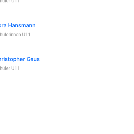
hüler U11
ora Hansmann
hülerinnen U11
ristopher Gaus
hüler U11
Turnier